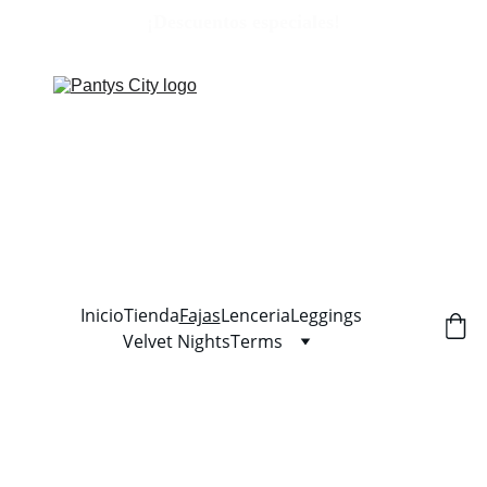
¡Descuentos especiales!
Inicio
Tienda
Fajas
Lenceria
Leggings
Velvet Nights
Terms