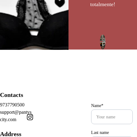
totalmente!
María G.
Contacts
9737790500
Name*
support@pantys
city.com
Last name
Address