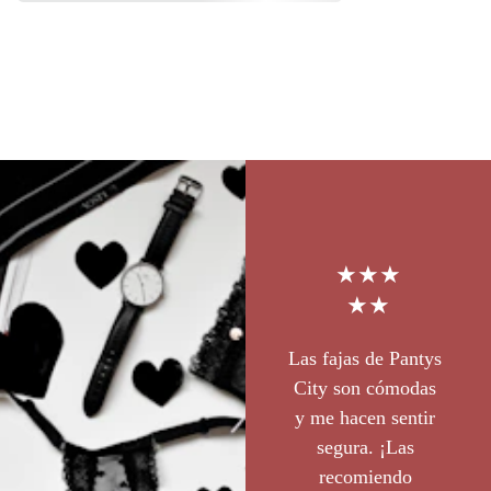
★★★
★★
Las fajas de Pantys 
City son cómodas 
y me hacen sentir 
segura. ¡Las 
recomiendo 